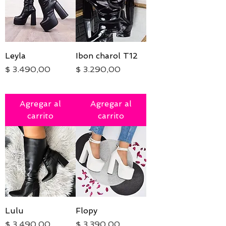
Leyla
Ibon charol T12
Precio
Precio
$ 3.490,00
$ 3.290,00
IVA excluido
|
Envío
IVA excluido
|
Envío
Agregar al
Agregar al
carrito
carrito
Lulu
Flopy
Precio
Precio
$ 3.490,00
$ 3.390,00