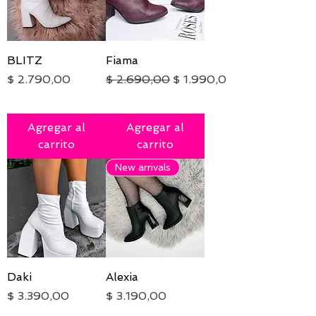
BLITZ
Fiama
Precio
Precio
Precio de oferta
$ 2.790,00
$ 2.690,00
$ 1.990,00
IVA excluido
|
Envío
IVA excluido
|
Envío
Agregar al
Agregar al
carrito
carrito
New arrivals
Daki
Alexia
Precio
Precio
$ 3.390,00
$ 3.190,00