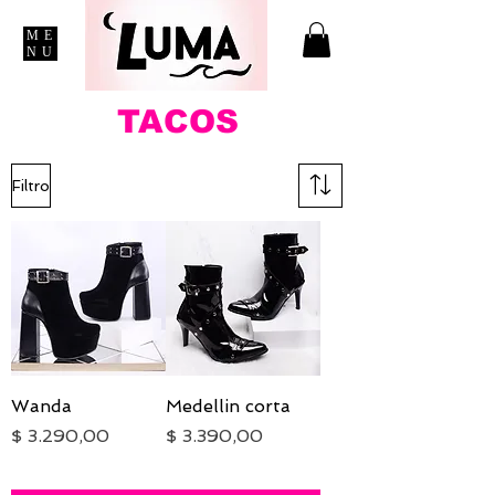
ME
NU
TACOS
Filtro
Wanda
Medellin corta
Precio
Precio
$ 3.290,00
$ 3.390,00
IVA excluido
|
Envío
IVA excluido
|
Envío