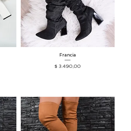
Vista rápida
Francia
Precio
$ 3.490,00
IVA excluido
|
Envío