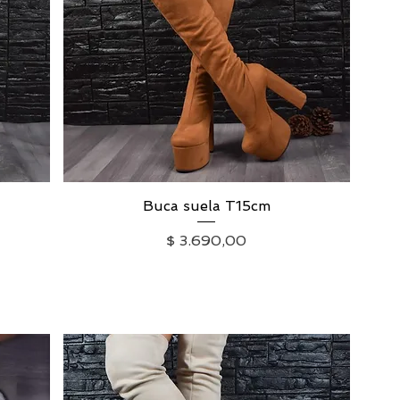
Buca suela T15cm
Vista rápida
Precio
$ 3.690,00
IVA excluido
|
Envío