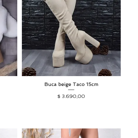
Buca beige Taco 15cm
Vista rápida
Precio
$ 3.690,00
IVA excluido
|
Envío