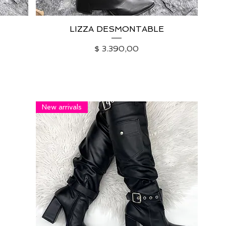
LIZZA DESMONTABLE
Vista rápida
Precio
$ 3.390,00
IVA excluido
|
Envío
New arrivals