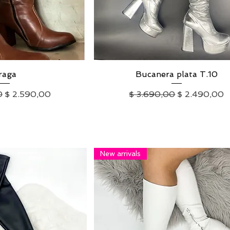
a rápida
raga
Bucanera plata T.10
Vista rápida
Precio de oferta
Precio
Precio de of
0
$ 2.590,00
$ 3.690,00
$ 2.490,00
uido
|
Envío
IVA excluido
|
Envío
New arrivals