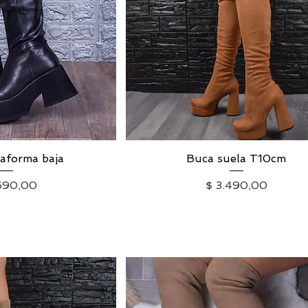
taforma baja
a rápida
Buca suela T10cm
Vista rápida
io
Precio
690,00
$ 3.490,00
uido
|
Envío
IVA excluido
|
Envío