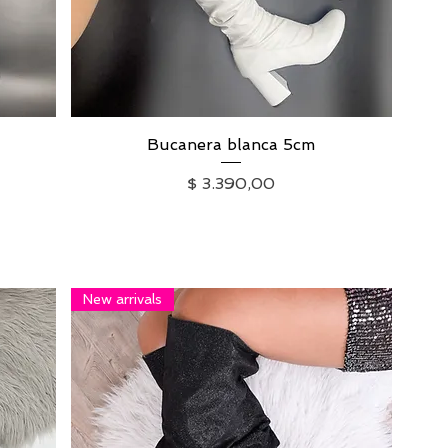
Bucanera blanca 5cm
Vista rápida
erta
Precio
$ 3.390,00
IVA excluido
|
Envío
New arrivals