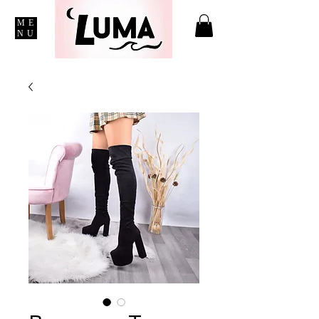
ME
NU