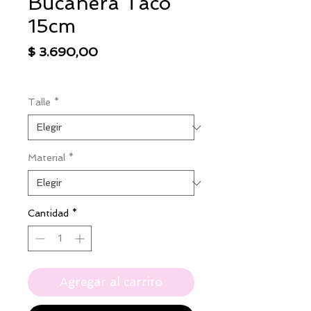
Bucanera Taco
15cm
Precio
$ 3.690,00
IVA excluido
|
Envío
Talle
*
Material
*
Cantidad
*
Agregar al carrito