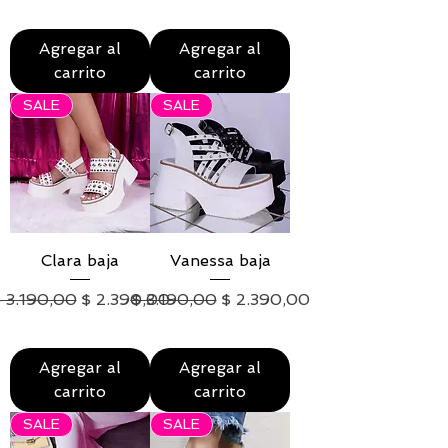
IVA excluido
|
Envío
IVA excluido
|
Envío
Agregar al
Agregar al
carrito
carrito
SALE
SALE
Clara baja
Vanessa baja
recio
Precio de oferta
Precio
Precio de oferta
 3.190,00
$ 2.390,00
$ 3.190,00
$ 2.390,00
IVA excluido
|
Envío
IVA excluido
|
Envío
Agregar al
Agregar al
carrito
carrito
SALE
SALE