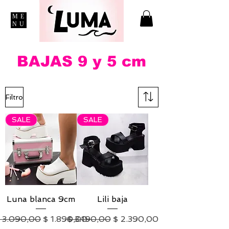
ME
NU
BAJAS 9 y 5 cm
Filtro
SALE
SALE
Luna blanca 9cm
Lili baja
recio
Precio de oferta
Precio
Precio de oferta
 3.090,00
$ 1.890,00
$ 3.190,00
$ 2.390,00