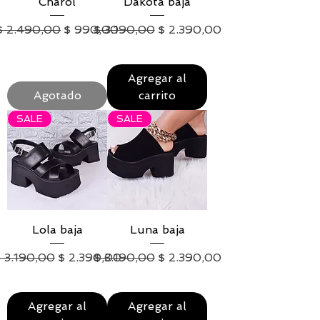
Charol
Dakota baja
Precio
Precio de oferta
Precio
Precio de oferta
$ 2.490,00
$ 990,00
$ 3.190,00
$ 2.390,00
IVA excluido
|
Envío
IVA excluido
|
Envío
Agregar al
Agotado
carrito
SALE
SALE
Lola baja
Luna baja
recio
Precio de oferta
Precio
Precio de oferta
 3.190,00
$ 2.390,00
$ 3.190,00
$ 2.390,00
IVA excluido
|
Envío
IVA excluido
|
Envío
Agregar al
Agregar al