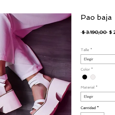
Pao baja
Pre
 $ 3.190,00 
$ 
IVA excluido
|
Envío
Talle
*
Elegir
Color
*
Material
*
Elegir
Cantidad
*