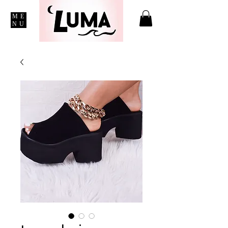
ME
NU