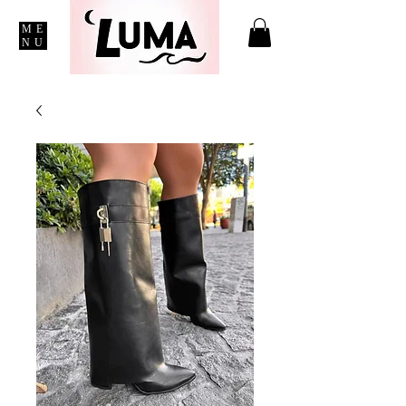
ME
NU