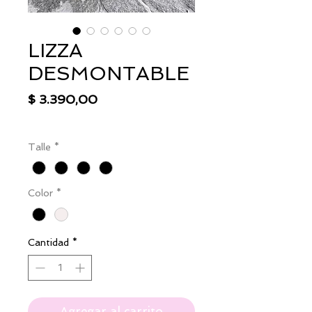
LIZZA
DESMONTABLE
Precio
$ 3.390,00
IVA excluido
|
Envío
Talle
*
Color
*
Cantidad
*
Agregar al carrito