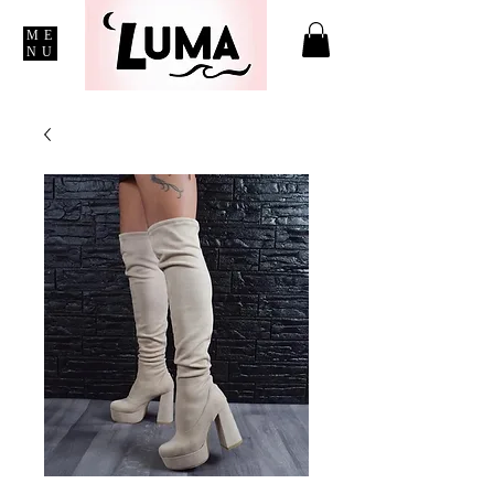
ME
NU