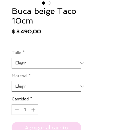
Buca beige Taco
10cm
Precio
$ 3.490,00
IVA excluido
|
Envío
Talle
*
Material
*
Cantidad
*
Agregar al carrito