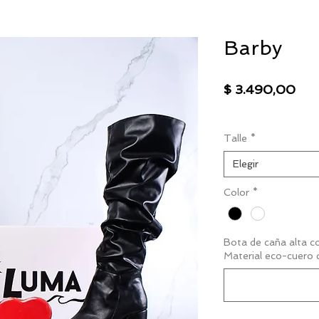
Barby
Pre
$ 3.490,00
IVA excluido
|
Envío
Talle
*
Elegir
Color
*
Bota de caña alta co
Material eco-cuero d