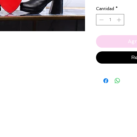
Cantidad
*
Agr
Re