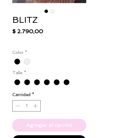
BLITZ
Precio
$ 2.790,00
IVA excluido
|
Envío
Color
*
Talle
*
Cantidad
*
Agregar al carrito