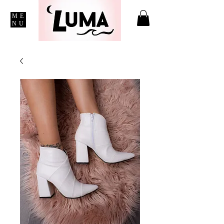
ME
NU