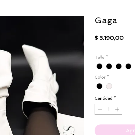
Gaga
Prec
$ 3.190,00
IVA excluido
|
Envío
Talle
*
Color
*
Cantidad
*
Agr