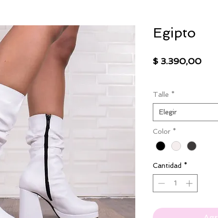
Egipto
Pre
$ 3.390,00
IVA excluido
|
Envío
Talle
*
Elegir
Color
*
Cantidad
*
Agr