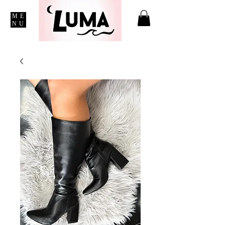
ME
NU