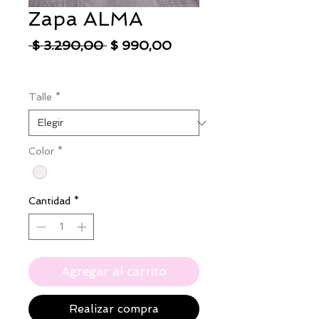
Zapa ALMA
Precio
Precio
 $ 3.290,00 
$ 990,00
de
IVA excluido
|
Envío
oferta
Talle
*
Color
*
Cantidad
*
Agregar al carrito
Realizar compra