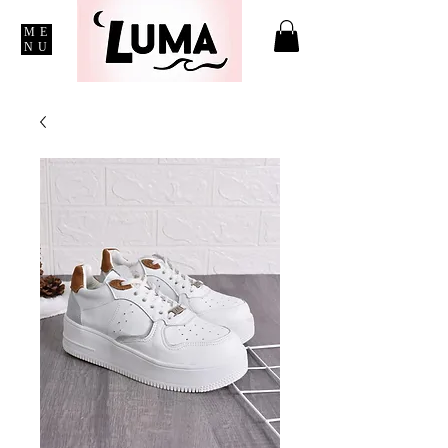
ME
NU