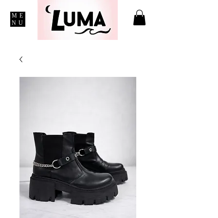
ME
NU