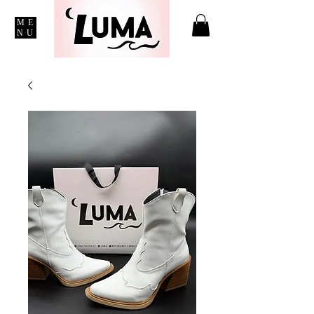
ME
NU