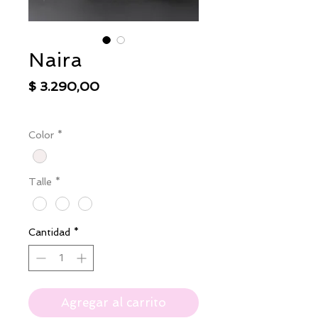
Naira
Precio
$ 3.290,00
IVA excluido
|
Envío
Color
*
Talle
*
Cantidad
*
Agregar al carrito