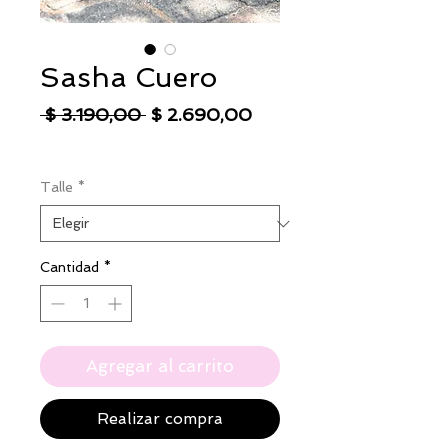
Sasha Cuero
Precio
Precio
 $ 3.190,00 
$ 2.690,00
de
IVA excluido
|
Envío
oferta
Talle
*
Cantidad
*
Agregar al carrito
Realizar compra