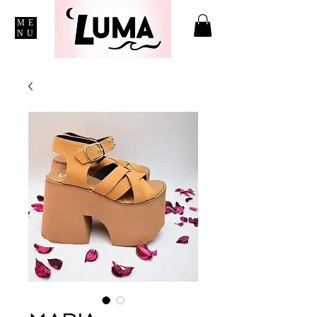
ME
NU