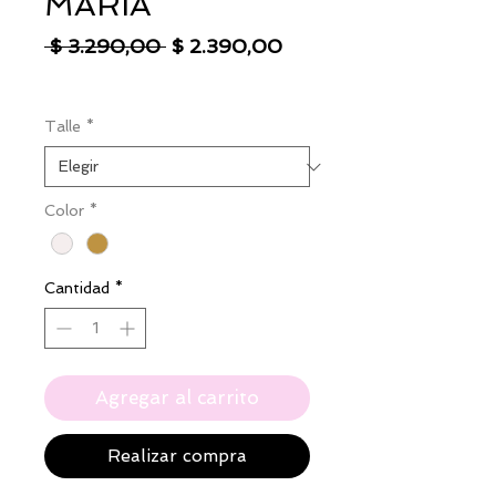
MARIA
Precio
Precio
 $ 3.290,00 
$ 2.390,00
de
IVA excluido
|
Envío
oferta
Talle
*
Color
*
Cantidad
*
Agregar al carrito
Realizar compra