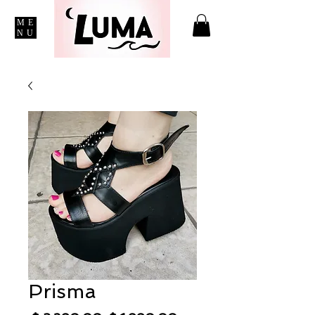
ME
NU
Prisma