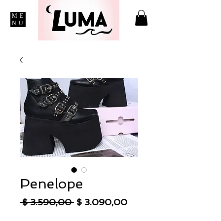
ME
NU
Penelope
Precio
Precio
 $ 3.590,00 
$ 3.090,00
de
IVA excluido
|
Envío