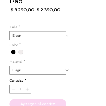
Pao
Precio
Precio
 $ 3.290,00 
$ 2.390,00
de
IVA excluido
|
Envío
oferta
Talle
*
Color
*
Material
*
Cantidad
*
Agregar al carrito