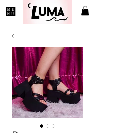
ME
NU