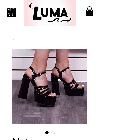
ME
NU