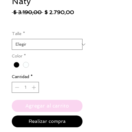
Naty
Precio
Precio
 $ 3.190,00 
$ 2.790,00
de
IVA excluido
|
Envío
oferta
Talle
*
Color
*
Cantidad
*
Agregar al carrito
Realizar compra