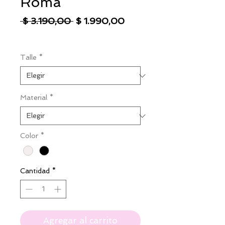
Roma
Precio
Precio
 $ 3.190,00 
$ 1.990,00
de
IVA excluido
|
Envío
oferta
Talle
*
Material
*
Color
*
Cantidad
*
Agregar al carrito