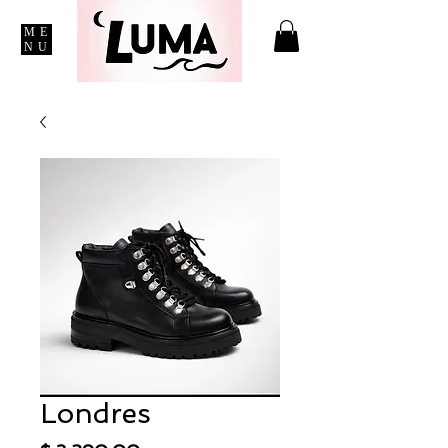
ME
NU
Londres