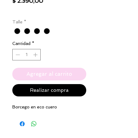
Precio
$ 2.390,00
IVA excluido
|
Envío
Talle
*
Cantidad
*
Agregar al carrito
Realizar compra
Borcego en eco cuero