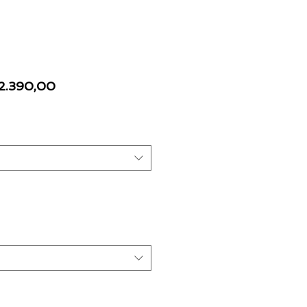
ecio
Precio
 2.390,00
de
oferta