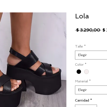
Lola
Pr
 $ 3.290,00 
$
IVA excluido
|
Envío
Talle
*
Elegir
Color
*
Material
*
Elegir
Cantidad
*