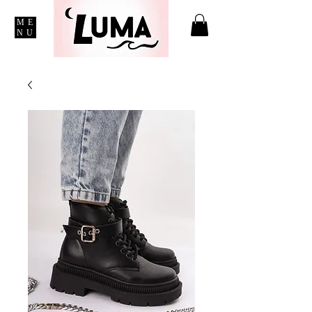
ME
NU