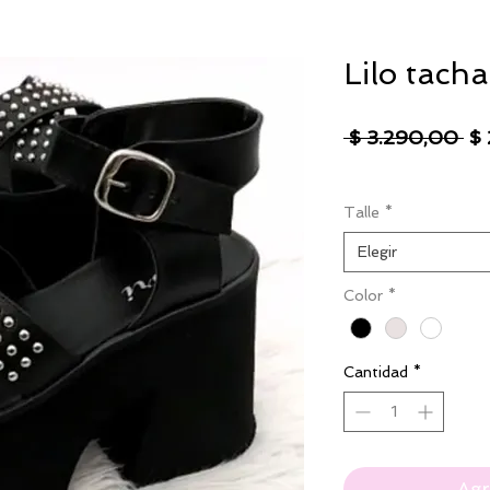
Lilo tacha
Pr
 $ 3.290,00 
$
IVA excluido
|
Envío
Talle
*
Elegir
Color
*
Cantidad
*
Agr