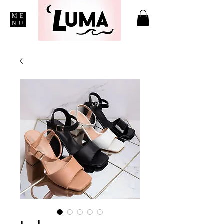
ME
NU