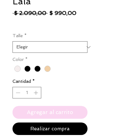
Lala
Precio
Precio
 $ 2.090,00 
$ 990,00
de
IVA excluido
|
Envío
oferta
Talle
*
Color
*
Cantidad
*
Agregar al carrito
Realizar compra