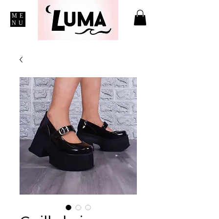
ME
NU