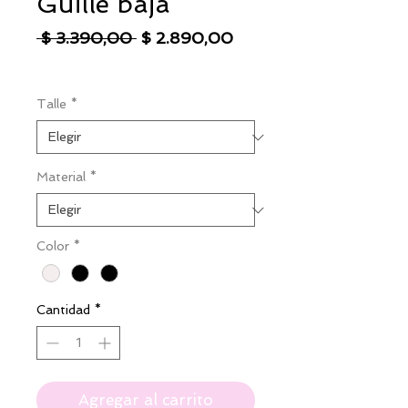
Guille baja
Precio
Precio
 $ 3.390,00 
$ 2.890,00
de
IVA excluido
|
Envío
oferta
Talle
*
Material
*
Color
*
Cantidad
*
Agregar al carrito