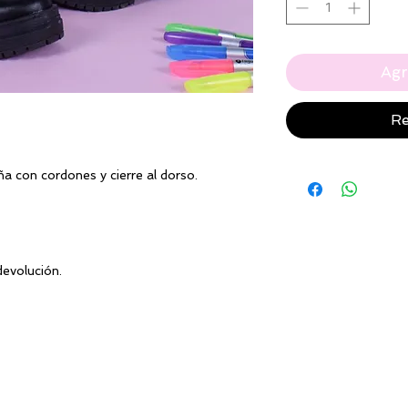
Agr
Re
a con cordones y cierre al dorso.
devolución.