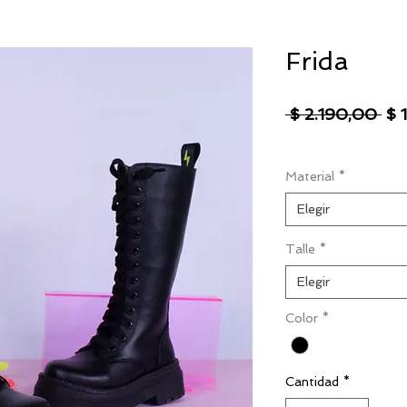
Frida
Pre
 $ 2.190,00 
$ 
IVA excluido
|
Envío
Material
*
Elegir
Talle
*
Elegir
Color
*
Cantidad
*