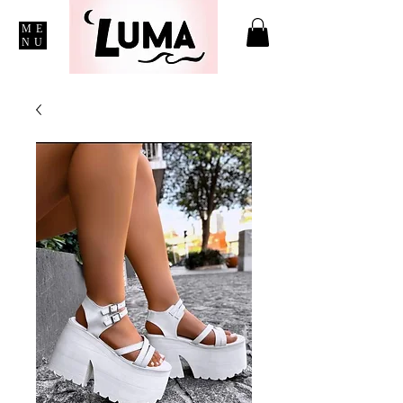
ME
NU