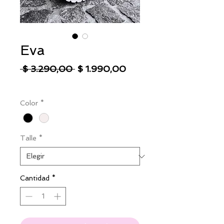
Eva
Precio
Precio
 $ 3.290,00 
$ 1.990,00
de
IVA excluido
|
Envío
oferta
Color
*
Talle
*
Cantidad
*