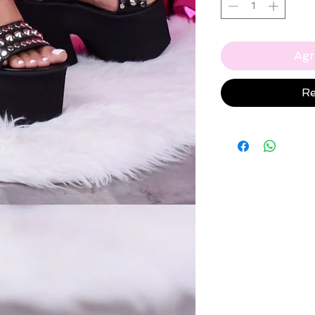
Agr
Re