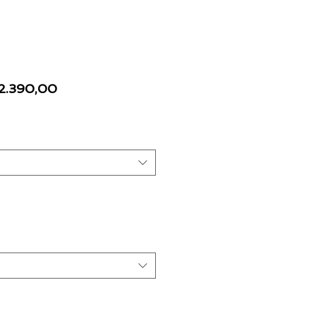
ecio
Precio
 2.390,00
de
oferta