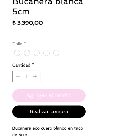
Bucanera blanca
5cm
Precio
$ 3.390,00
IVA excluido
|
Envío
Talle
*
Cantidad
*
Agregar al carrito
Realizar compra
Bucanera eco cuero blanco en taco
de 5cm.