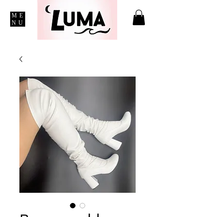
ME
NU