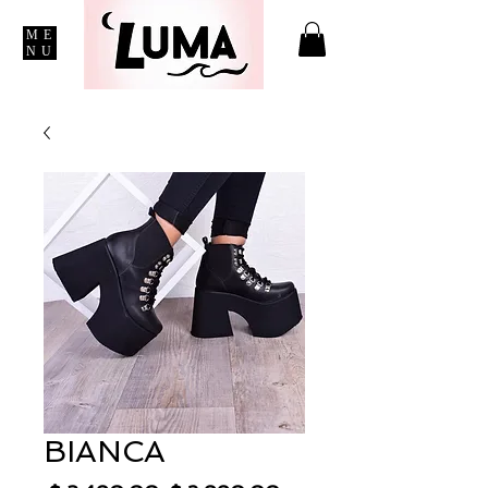
ME
NU
BIANCA