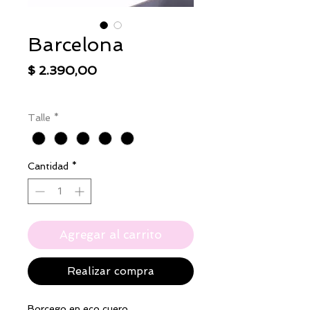
Barcelona
Precio
$ 2.390,00
IVA excluido
|
Envío
Talle
*
Cantidad
*
Agregar al carrito
Realizar compra
Borcego en eco cuero