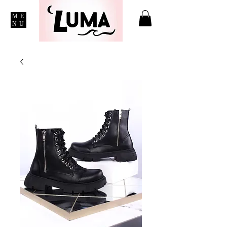
ME
NU